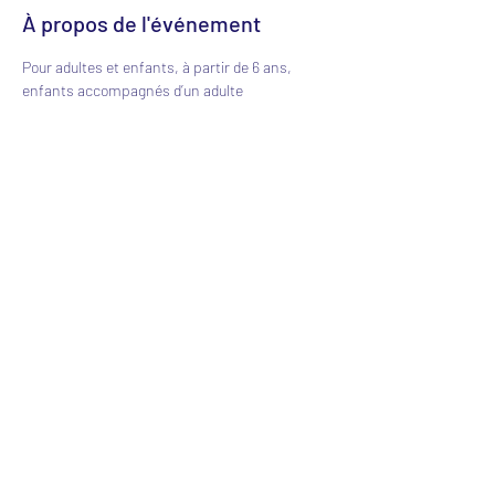
À propos de l'événement
Pour adultes et enfants, à partir de 6 ans, 
enfants accompagnés d’un adulte 
responsable. 5€/personne
Partager cet événement
0601076543
© 2022 Créé avec Wix.com