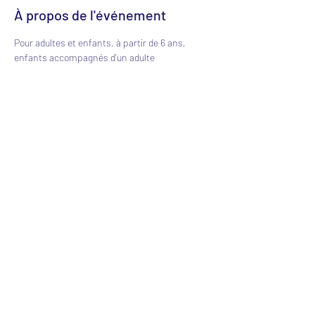
À propos de l'événement
Pour adultes et enfants, à partir de 6 ans, 
enfants accompagnés d’un adulte 
responsable. 5€/personne
Partager cet événement
0601076543
© 2022 Créé avec Wix.com